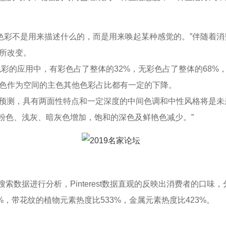
“色彩不是用来描述什么的，而是用来唤起某种感觉的。”伴随着
所改变。
色彩的应用中，有彩色占了整体的32%，无彩色占了整体的68%
色作为空间的主色其他色彩占比都有一定的下降。
彩趋势预测，具有两面性特点和一定深度的中间色调和中性风格将是未来关
、粉色、浅灰、暗灰色增加，饱和的深色及鲜艳色减少。”
和搜索数据进行分析，Pinterest数据直观的反映出消费者的口
%，带花纹的植物元素热度比533%，金属元素热度比423%。