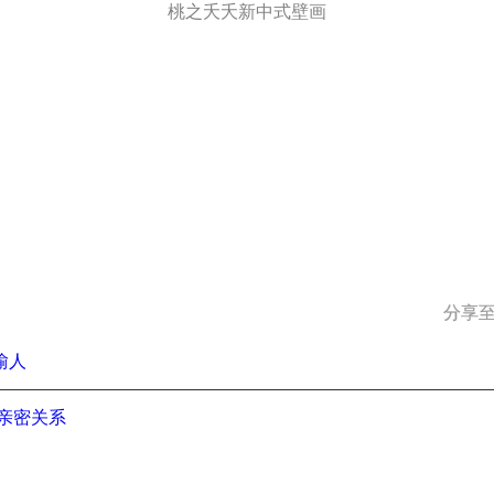
桃之夭夭新中式壁画
分享至
愉人
的亲密关系